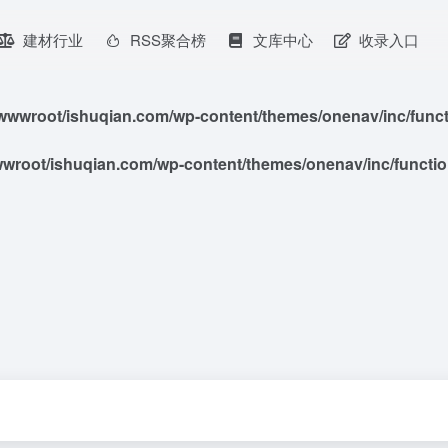
建材行业
RSS聚合榜
文库中心
收录入口
wwroot/ishuqian.com/wp-content/themes/onenav/inc/functio
root/ishuqian.com/wp-content/themes/onenav/inc/functions