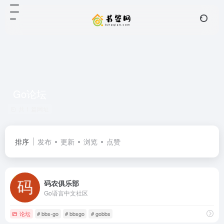
Go论坛
共 1 篇网址
排序
发布
更新
浏览
点赞
码农俱乐部
Go语言中文社区
论坛
# bbs-go
# bbsgo
# gobbs