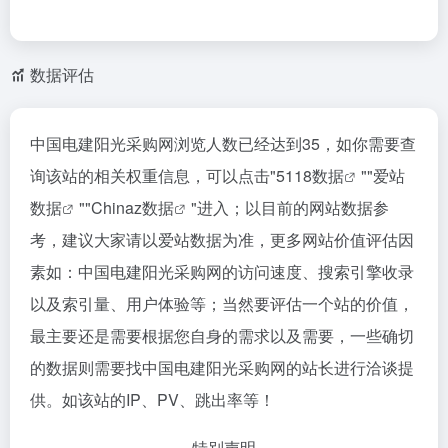
数据评估
中国电建阳光采购网浏览人数已经达到35，如你需要查
询该站的相关权重信息，可以点击"
5118数据
""
爱站
数据
""
Chinaz数据
"进入；以目前的网站数据参
考，建议大家请以爱站数据为准，更多网站价值评估因
素如：中国电建阳光采购网的访问速度、搜索引擎收录
以及索引量、用户体验等；当然要评估一个站的价值，
最主要还是需要根据您自身的需求以及需要，一些确切
的数据则需要找中国电建阳光采购网的站长进行洽谈提
供。如该站的IP、PV、跳出率等！
特别声明