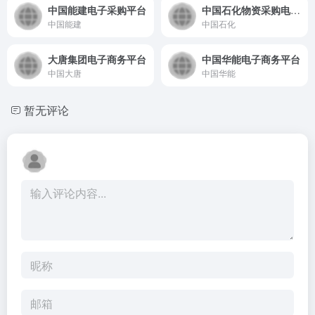
中国能建电子采购平台
中国石化物资采购电子商务平台
中国能建
中国石化
大唐集团电子商务平台
中国华能电子商务平台
中国大唐
中国华能
暂无评论