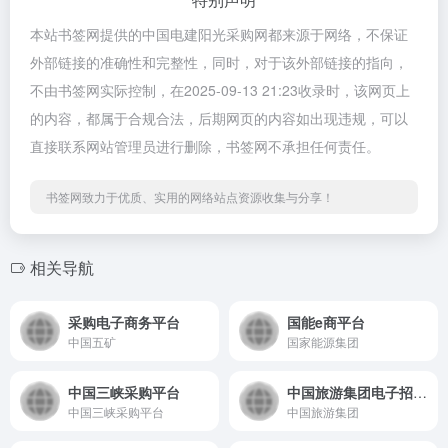
本站书签网提供的中国电建阳光采购网都来源于网络，不保证
外部链接的准确性和完整性，同时，对于该外部链接的指向，
不由书签网实际控制，在2025-09-13 21:23收录时，该网页上
的内容，都属于合规合法，后期网页的内容如出现违规，可以
直接联系网站管理员进行删除，书签网不承担任何责任。
书签网致力于优质、实用的网络站点资源收集与分享！
相关导航
采购电子商务平台
国能e商平台
中国五矿
国家能源集团
中国三峡采购平台
中国旅游集团电子招标采购平台
中国三峡采购平台
中国旅游集团