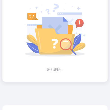
暂无评论...