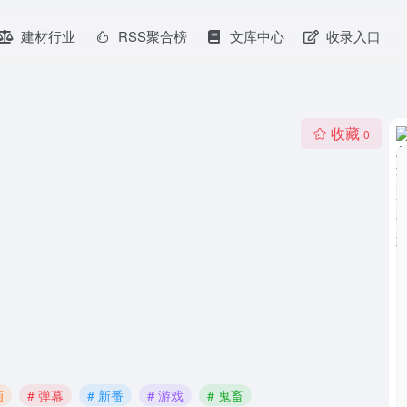
建材行业
RSS聚合榜
文库中心
收录入口
收藏
0
画
# 弹幕
# 新番
# 游戏
# 鬼畜