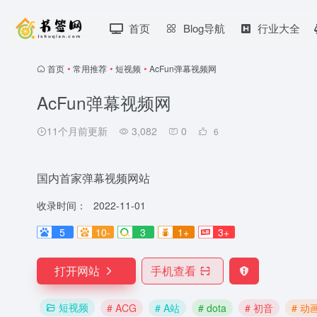
首页
Blog导航
行业大全
首页
•
常用推荐
•
短视频
•
AcFun弹幕视频网
AcFun弹幕视频网
11个月前更新
3,082
0
6
国内首家弹幕视频网站
收录时间：
2022-11-01
5
10-
3
1+
3+
打开网站
手机查看
短视频
# ACG
# A站
# dota
# 初音
# 动