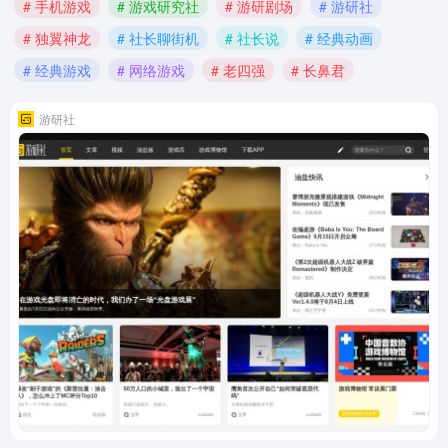
# 手机游戏
# 游戏研究社
# 游研剧场
# 游研社
# 独翼神龙
# 社长聊街机
# 社长说
# 经典动画
# 经典游戏
# 网络游戏
# 老四强
# 长鼻君
游研社