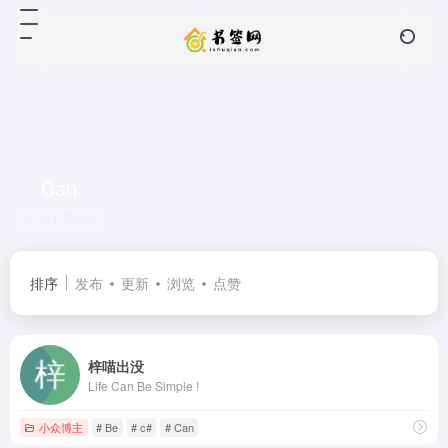
Can
共 1 篇网址
排序
发布
更新
浏览
点赞
梓喵出没
Life Can Be Simple !
小众博主
# Be
# c#
# Can