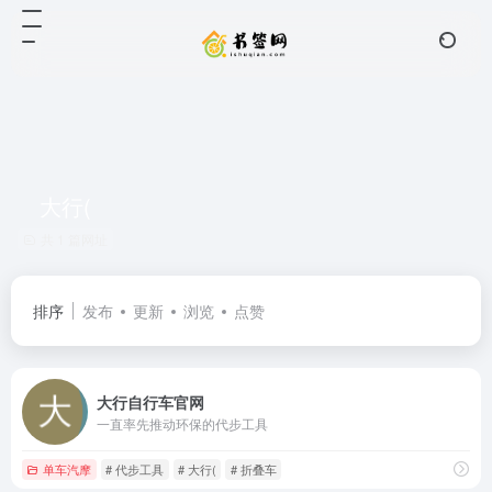
大行(
共 1 篇网址
排序
发布
更新
浏览
点赞
大行自行车官网
一直率先推动环保的代步工具
单车汽摩
# 代步工具
# 大行(
# 折叠车