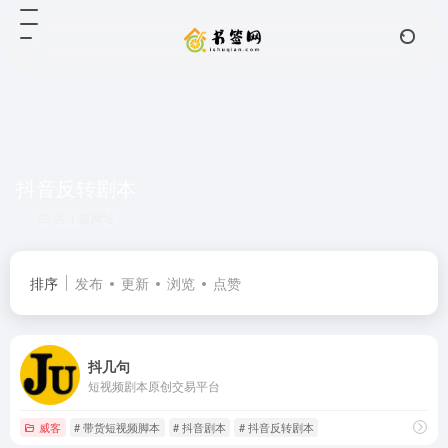
抖音反转剧本
共 1 篇网址
排序
发布
更新
浏览
点赞
抖几句
短视频剧本原创交易平台
威客
# 带货短视频脚本
# 抖音剧本
# 抖音反转剧本