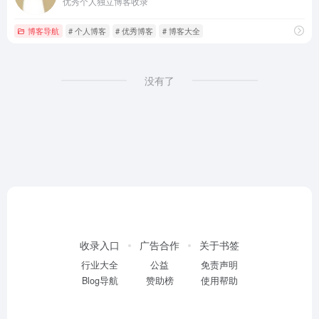
优秀个人独立博客收录
博客导航
# 个人博客
# 优秀博客
# 博客大全
没有了
收录入口
广告合作
关于书签
行业大全
公益
免责声明
Blog导航
赞助榜
使用帮助