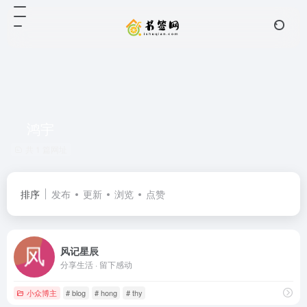
鸿宇
共 1 篇网址
排序
发布
更新
浏览
点赞
风记星辰
分享生活 · 留下感动
小众博主
# blog
# hong
# thy