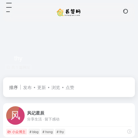
thy
共 1 篇网址
排序
发布
更新
浏览
点赞
风记星辰
分享生活 · 留下感动
小众博主
# blog
# hong
# thy