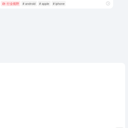
行业视野
# android
# apple
# iphone