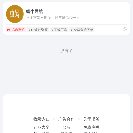
蜗牛导航
不图富贵不图侯，岂与蛰虫共一丘
综合导航
# UI设计资源
# 下载工具
# 免费音乐下载
没有了
收录入口
广告合作
关于书签
行业大全
公益
免责声明