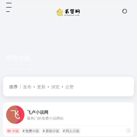
原创小说
共 2 篇网址
排序
发布
更新
浏览
点赞
飞卢小说网
最热门的免费小说网站
小说
# 免费小说
# 原创小说
# 同人小说