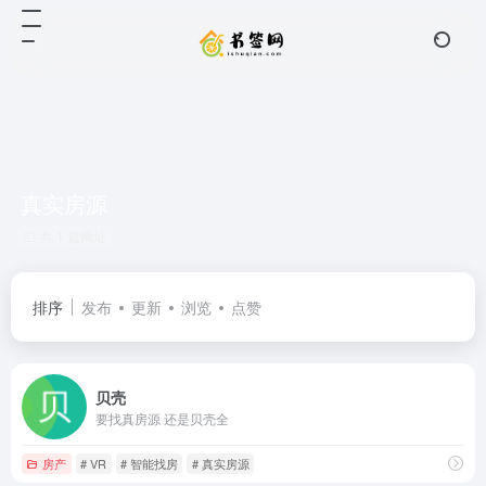
真实房源
共 1 篇网址
排序
发布
更新
浏览
点赞
贝壳
要找真房源 还是贝壳全
房产
# VR
# 智能找房
# 真实房源