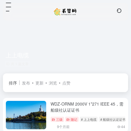
上上电缆
共 1 篇文章
排序
发布
更新
浏览
点赞
WDZ-ORNM 2000V 1*271 IEEE 45，需
船级社认证证书
三级
随记
# 上上电缆
# 船级社认证证书
9个月前
44