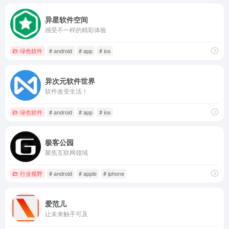
异星软件空间
感受不一样的精彩体验
绿色软件
# android
# app
# ios
异次元软件世界
软件改变生活！
绿色软件
# android
# app
# ios
极客公园
聚焦互联网领域
行业视野
# android
# apple
# iphone
爱范儿
让未来触手可及