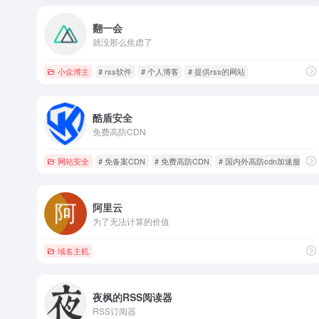
翻一会
就没那么焦虑了
小众博主
# rss软件
# 个人博客
# 提供rss的网站
酷盾安全
免费高防CDN
网站安全
# 免备案CDN
# 免费高防CDN
# 国内外高防cdn加速服务
阿里云
为了无法计算的价值
域名主机
夜枫的RSS阅读器
RSS订阅器