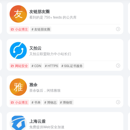
友链朋友圈
看到的是 750+ feeds 的公共库
小众博主
# 友链朋友圈
又拍云
又拍云联盟助力中小站长们
网站安全
# CDN
# HTTPS
# SSL证书服务
雅余
茶余饭后，闲情雅致
小众博主
# 书单
# 博物志
# 博物馆
上海云盾
免费提供Web安全加速