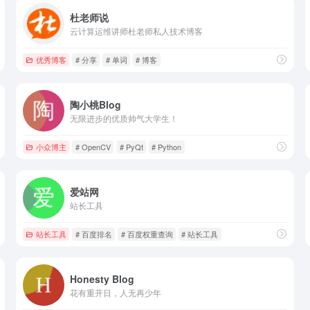
杜老师说
云计算运维讲师杜老师私人技术博客
优秀博客
# 分享
# 单词
# 博客
陶小桃Blog
无限进步的优质帅气大学生！
小众博主
# OpenCV
# PyQt
# Python
爱站网
站长工具
站长工具
# 百度排名
# 百度权重查询
# 站长工具
Honesty Blog
花有重开日，人无再少年