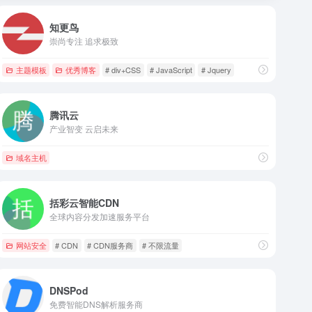
知更鸟
崇尚专注 追求极致
主题模板
优秀博客
# div+CSS
# JavaScript
# Jquery
腾讯云
产业智变 云启未来
域名主机
括彩云智能CDN
全球内容分发加速服务平台
网站安全
# CDN
# CDN服务商
# 不限流量
DNSPod
免费智能DNS解析服务商